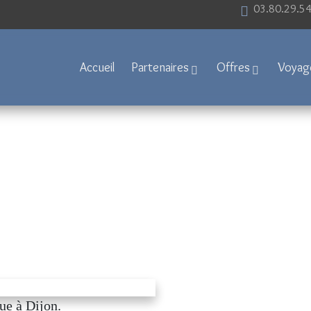
03.80.29.5
Accueil
Partenaires
Offres
Voyag
ue à Dijon.