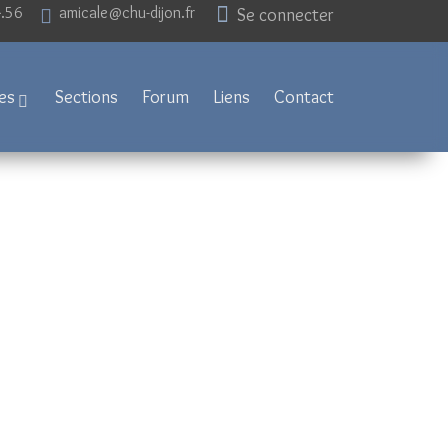
4.56
amicale@chu-dijon.fr
Se connecter
es
Sections
Forum
Liens
Contact